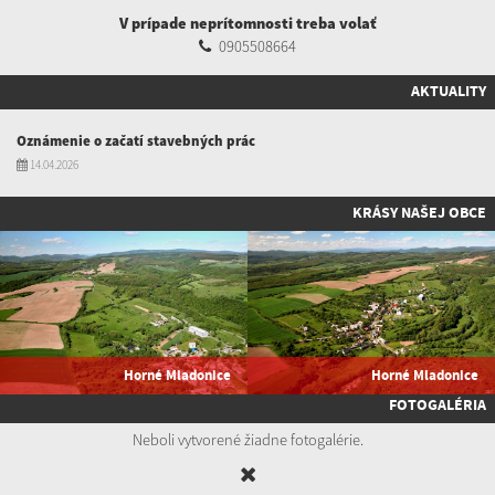
V prípade neprítomnosti treba volať
0905508664
AKTUALITY
Oznámenie o začatí stavebných prác
14.04.2026
KRÁSY NAŠEJ OBCE
Horné Mladonice
Horné Mladonice
FOTOGALÉRIA
Neboli vytvorené žiadne fotogalérie.