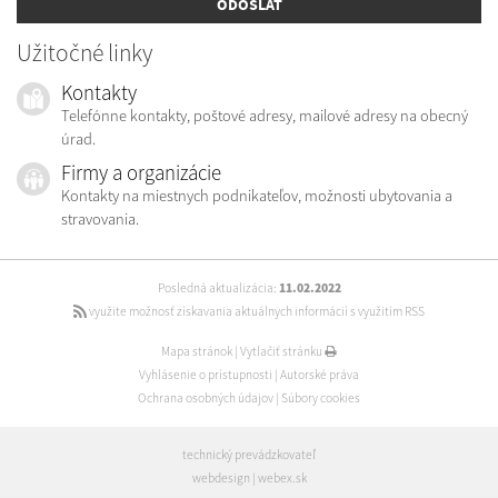
ODOSLAŤ
Užitočné linky
Kontakty
Telefónne kontakty, poštové adresy, mailové adresy na obecný
úrad.
Firmy a organizácie
Kontakty na miestnych podnikateľov, možnosti ubytovania a
stravovania.
Posledná aktualizácia:
11.02.2022
využite možnosť získavania aktuálnych informácií s využitím RSS
Mapa stránok
|
Vytlačiť stránku
Vyhlásenie o prístupnosti
|
Autorské práva
Ochrana osobných údajov
|
Súbory cookies
technický prevádzkovateľ
webdesign
|
webex.sk