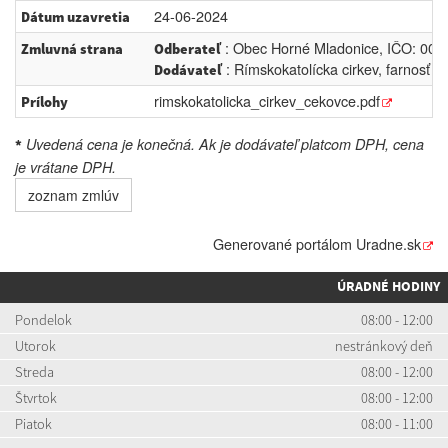
24-06-2024
Dátum uzavretia
: Obec Horné Mladonice, IČO: 006
Zmluvná strana
Odberateľ
: Rímskokatolícka cirkev, farnosť
Dodávateľ
rimskokatolicka_cirkev_cekovce.pdf
Prílohy
Uvedená cena je konečná. Ak je dodávateľ platcom DPH, cena
*
je vrátane DPH.
zoznam zmlúv
Generované portálom
Uradne.sk
ÚRADNÉ HODINY
Pondelok
08:00 - 12:00
Utorok
nestránkový deň
Streda
08:00 - 12:00
Štvrtok
08:00 - 12:00
Piatok
08:00 - 11:00