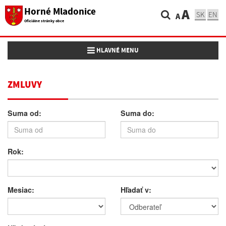
Horné Mladonice
A
SK
EN
A
Oficiálne stránky obce
Toggle navigation
HLAVNÉ MENU
ZMLUVY
Suma od:
Suma do:
Rok:
Mesiac:
Hľadať v: