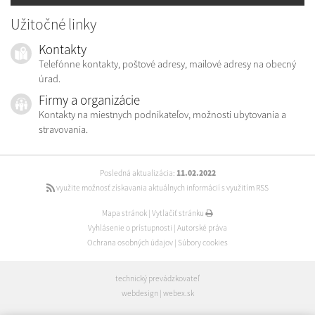
Užitočné linky
Kontakty
Telefónne kontakty, poštové adresy, mailové adresy na obecný
úrad.
Firmy a organizácie
Kontakty na miestnych podnikateľov, možnosti ubytovania a
stravovania.
Posledná aktualizácia:
11.02.2022
využite možnosť získavania aktuálnych informácií s využitím RSS
Mapa stránok
|
Vytlačiť stránku
Vyhlásenie o prístupnosti
|
Autorské práva
Ochrana osobných údajov
|
Súbory cookies
technický prevádzkovateľ
webdesign
|
webex.sk