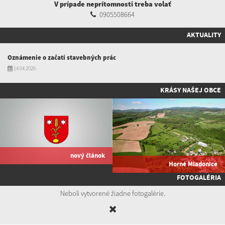
V prípade neprítomnosti treba volať
0905508664
AKTUALITY
Oznámenie o začatí stavebných prác
14.04.2026
KRÁSY NAŠEJ OBCE
nový článok
Horné Mladonice
FOTOGALÉRIA
Neboli vytvorené žiadne fotogalérie.