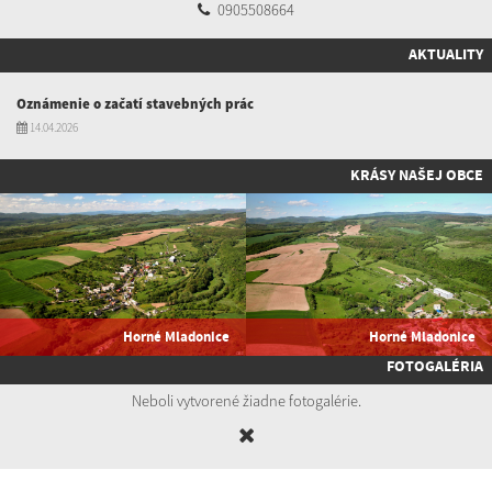
0905508664
AKTUALITY
Oznámenie o začatí stavebných prác
14.04.2026
KRÁSY NAŠEJ OBCE
Horné Mladonice
Horné Mladonice
FOTOGALÉRIA
Neboli vytvorené žiadne fotogalérie.