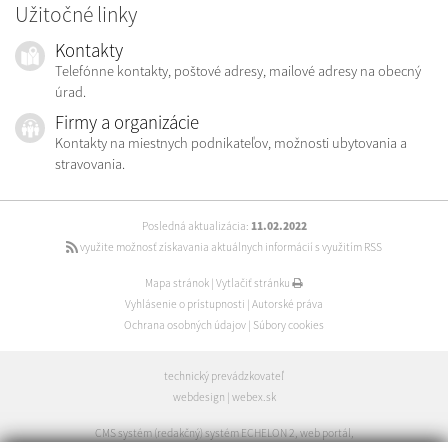
Užitočné linky
Kontakty
Telefónne kontakty, poštové adresy, mailové adresy na obecný
úrad.
Firmy a organizácie
Kontakty na miestnych podnikateľov, možnosti ubytovania a
stravovania.
Posledná aktualizácia:
11.02.2022
využite možnosť získavania aktuálnych informácií s využitím RSS
Mapa stránok
|
Vytlačiť stránku
Vyhlásenie o prístupnosti
|
Autorské práva
Ochrana osobných údajov
|
Súbory cookies
technický prevádzkovateľ
webdesign
|
webex.sk
CMS systém (redakčný) systém ECHELON 2
,
web portál
,