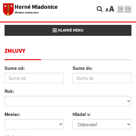
Horné Mladonice
A
SK
EN
A
Oficiálne stránky obce
Toggle navigation
HLAVNÉ MENU
ZMLUVY
Suma od:
Suma do:
Rok:
Mesiac:
Hľadať v: