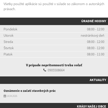
Všetky použité aplikácie sú použité v súlade so zákonom o autorských
právach.
ÚRADNÉ HODINY
Pondelok
08:00 - 12:00
Utorok
nestránkový deň
Streda
08:00 - 12:00
Štvrtok
08:00 - 12:00
Piatok
08:00 - 11:00
V prípade neprítomnosti treba volať
0905508664
AKTUALITY
Oznámenie o začatí stavebných prác
14.04.2026
KRÁSY NAŠEJ OBCE