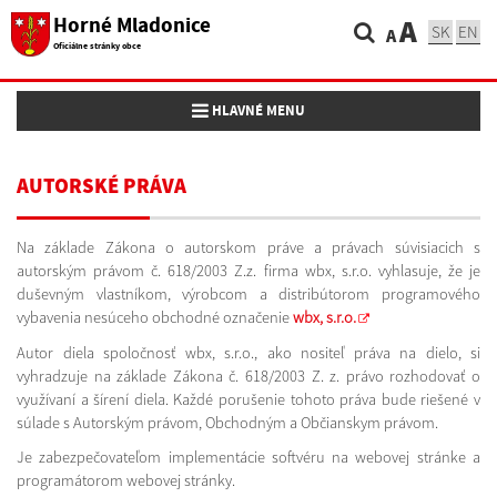
Horné Mladonice
A
SK
EN
A
Oficiálne stránky obce
Toggle navigation
HLAVNÉ MENU
AUTORSKÉ PRÁVA
Na základe Zákona o autorskom práve a právach súvisiacich s
autorským právom č. 618/2003 Z.z. firma wbx, s.r.o. vyhlasuje, že je
duševným vlastníkom, výrobcom a distribútorom programového
vybavenia nesúceho obchodné označenie
wbx, s.r.o.
Autor diela spoločnosť wbx, s.r.o., ako nositeľ práva na dielo, si
vyhradzuje na základe Zákona č. 618/2003 Z. z. právo rozhodovať o
využívaní a šírení diela. Každé porušenie tohoto práva bude riešené v
súlade s Autorským právom, Obchodným a Občianskym právom.
Je zabezpečovateľom implementácie softvéru na webovej stránke a
programátorom webovej stránky.