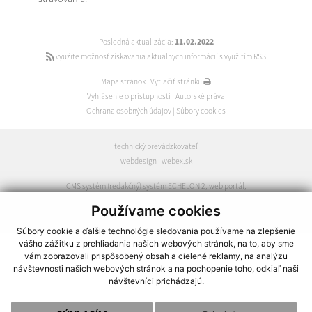
Posledná aktualizácia:
11.02.2022
využite možnosť získavania aktuálnych informácií s využitím RSS
Mapa stránok
|
Vytlačiť stránku
Vyhlásenie o prístupnosti
|
Autorské práva
Ochrana osobných údajov
|
Súbory cookies
technický prevádzkovateľ
webdesign
|
webex.sk
CMS systém (redakčný) systém ECHELON 2
,
web portál
,
webhosting
,
wbx, s.r.o.
,
domény
,
registrácia domény
,
Používame cookies
spoločnosť wbx, s.r.o.
Súbory cookie a ďalšie technológie sledovania používame na zlepšenie
vášho zážitku z prehliadania našich webových stránok, na to, aby sme
vám zobrazovali prispôsobený obsah a cielené reklamy, na analýzu
návštevnosti našich webových stránok a na pochopenie toho, odkiaľ naši
návštevníci prichádzajú.