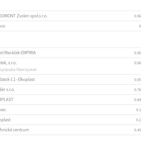
OMONT Zvolen spol.s r.o.
0.0
nco
0
ol Maráček-EMPIRIA
0.0
lek, s.r.o.
0.0
á prípojka-Obecný úrad
atok č.1- Elkoplast
0.0
iér s.r.o.
0.7
RPLAST
0.6
vec
0.
oplast
0.
hnické centrum
0.4