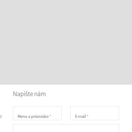
Napíšte nám
y
Meno a priezvisko
*
E-mail
*