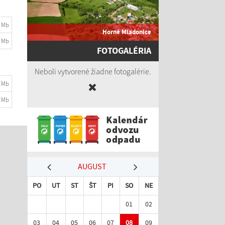
4 Mb
Horné Mladonice
6 Mb
FOTOGALÉRIA
Neboli vytvorené žiadne fotogalérie.
2 Mb
3 Mb
AUGUST
PO
UT
ST
ŠT
PI
SO
NE
01
02
03
04
05
06
07
08
09