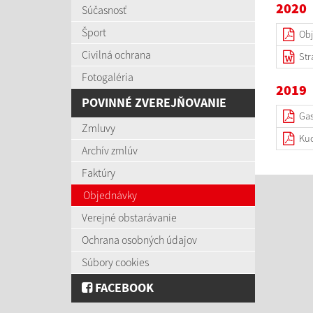
2020
Súčasnosť
Šport
Obj
Civilná ochrana
Str
Fotogaléria
2019
POVINNÉ ZVEREJŇOVANIE
Gas
Zmluvy
Kuc
Archív zmlúv
Faktúry
Objednávky
Verejné obstarávanie
Ochrana osobných údajov
Súbory cookies
FACEBOOK