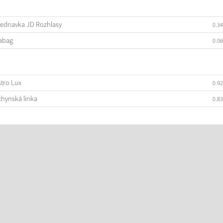
ednavka JD Rozhlasy
0.3
abag
0.0
tro Lux
0.9
hynská linka
0.8