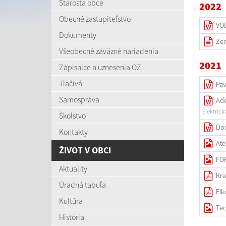
Starosta obce
2022
Obecné zastupiteľstvo
VOD
Dokumenty
Ze
Všeobecné záväzné nariadenia
2021
Zápisnice a uznesenia OZ
Tlačivá
Pav
Samospráva
Ade
Elektrick
Školstvo
Dod
Kontakty
Atel
ŽIVOT V OBCI
FO
Aktuality
Kra
Úradná tabuľa
Elk
Kultúra
Tec
História