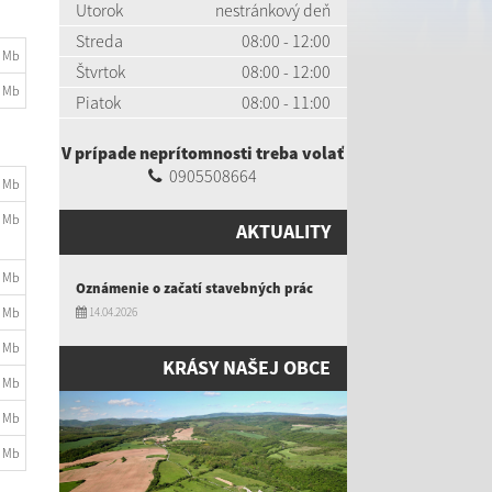
Utorok
nestránkový deň
Streda
08:00 - 12:00
6 Mb
Štvrtok
08:00 - 12:00
 Mb
Piatok
08:00 - 11:00
V prípade neprítomnosti treba volať
0905508664
6 Mb
6 Mb
AKTUALITY
5 Mb
Oznámenie o začatí stavebných prác
6 Mb
14.04.2026
9 Mb
KRÁSY NAŠEJ OBCE
1 Mb
1 Mb
5 Mb